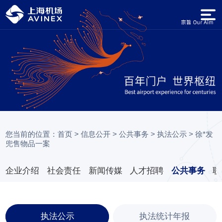
您当前的位置：
首页
>
信息公开
>
公共事务
>
执法公示
>
徐*发
兜售物品一案
企业介绍
社会责任
新闻传媒
人才招聘
公共事务
联
执法公示
执法统计年报