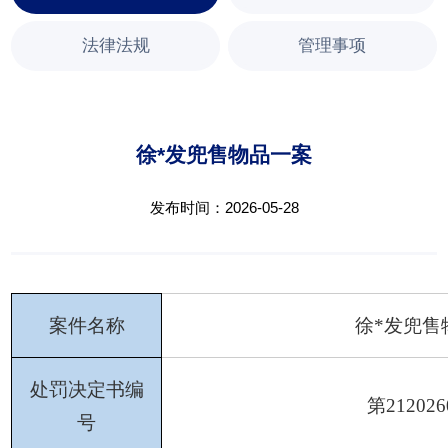
法律法规
管理事项
徐*发兜售物品一案
发布时间：2026-05-28
案件名称
徐
*发
兜
售
处罚决定书编
第
212026
号